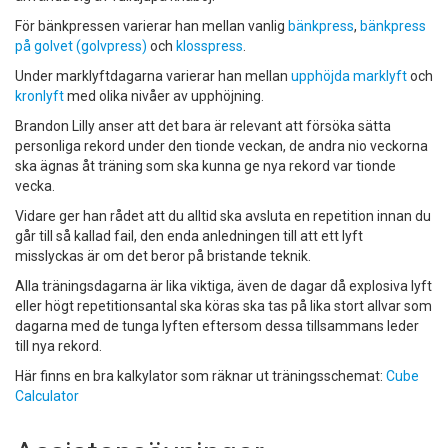
För bänkpressen varierar han mellan vanlig
bänkpress
,
bänkpress
på golvet (golvpress)
och
klosspress
.
Under marklyftdagarna varierar han mellan
upphöjda marklyft
och
kronlyft
med olika nivåer av upphöjning.
Brandon Lilly anser att det bara är relevant att försöka sätta
personliga rekord under den tionde veckan, de andra nio veckorna
ska ägnas åt träning som ska kunna ge nya rekord var tionde
vecka.
Vidare ger han rådet att du alltid ska avsluta en repetition innan du
går till så kallad fail, den enda anledningen till att ett lyft
misslyckas är om det beror på bristande teknik.
Alla träningsdagarna är lika viktiga, även de dagar då explosiva lyft
eller högt repetitionsantal ska köras ska tas på lika stort allvar som
dagarna med de tunga lyften eftersom dessa tillsammans leder
till nya rekord.
Här finns en bra kalkylator som räknar ut träningsschemat:
Cube
Calculator