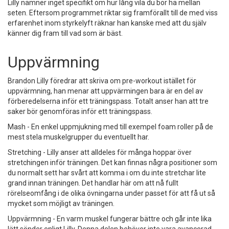
Lilly nämner inget specifikt om hur lång vila du bör ha mellan
seten. Eftersom programmet riktar sig framförallt till de med viss
erfarenhet inom styrkelyft räknar han kanske med att du själv
känner dig fram till vad som är bäst.
Uppvärmning
Brandon Lilly föredrar att skriva om pre-workout istället för
uppvärmning, han menar att uppvärmingen bara är en del av
förberedelserna inför ett träningspass. Totalt anser han att tre
saker bör genomföras inför ett träningspass.
Mash - En enkel uppmjukning med till exempel foam roller på de
mest stela muskelgrupper du eventuellt har.
Stretching - Lilly anser att alldeles för många hoppar över
stretchingen inför träningen. Det kan finnas några positioner som
du normalt sett har svårt att komma i om du inte stretchar lite
grand innan träningen. Det handlar här om att nå fullt
rörelseomfång i de olika övningarna under passet för att få ut så
mycket som möjligt av träningen.
Uppvärmning - En varm muskel fungerar bättre och går inte lika