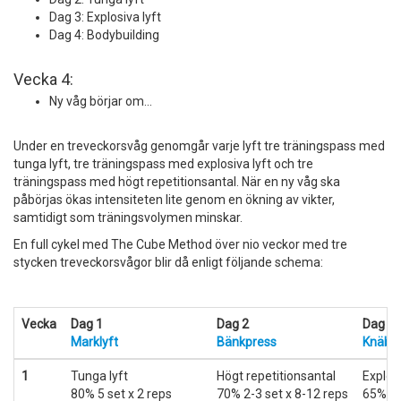
Dag 3: Explosiva lyft
Dag 4: Bodybuilding
Vecka 4:
Ny våg börjar om...
Under en treveckorsvåg genomgår varje lyft tre träningspass med
tunga lyft, tre träningspass med explosiva lyft och tre
träningspass med högt repetitionsantal. När en ny våg ska
påbörjas ökas intensiteten lite genom en ökning av vikter,
samtidigt som träningsvolymen minskar.
En full cykel med The Cube Method över nio veckor med tre
stycken treveckorsvågor blir då enligt följande schema:
Vecka
Dag 1
Dag 2
Dag 3
Marklyft
Bänkpress
Knäböj
1
Tunga lyft
Högt repetitionsantal
Explosi
80% 5 set x 2 reps
70% 2-3 set x 8-12 reps
65% 8 