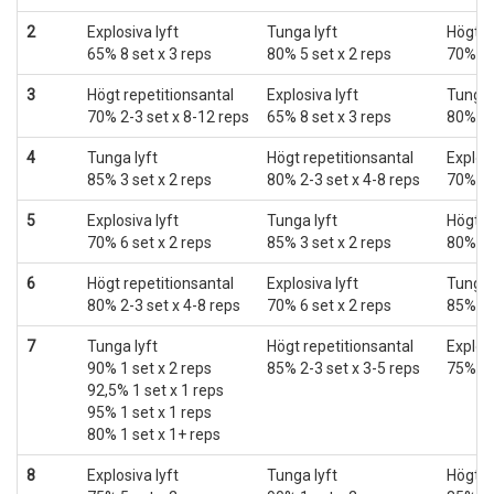
2
Explosiva lyft
Tunga lyft
Högt r
65% 8 set x 3 reps
80% 5 set x 2 reps
70% 2-
3
Högt repetitionsantal
Explosiva lyft
Tunga 
70% 2-3 set x 8-12 reps
65% 8 set x 3 reps
80% 5 
4
Tunga lyft
Högt repetitionsantal
Explosi
85% 3 set x 2 reps
80% 2-3 set x 4-8 reps
70% 6 
5
Explosiva lyft
Tunga lyft
Högt r
70% 6 set x 2 reps
85% 3 set x 2 reps
80% 2-
6
Högt repetitionsantal
Explosiva lyft
Tunga 
80% 2-3 set x 4-8 reps
70% 6 set x 2 reps
85% 3 
7
Tunga lyft
Högt repetitionsantal
Explosi
90% 1 set x 2 reps
85% 2-3 set x 3-5 reps
75% 5 
92,5% 1 set x 1 reps
95% 1 set x 1 reps
80% 1 set x 1+ reps
8
Explosiva lyft
Tunga lyft
Högt r