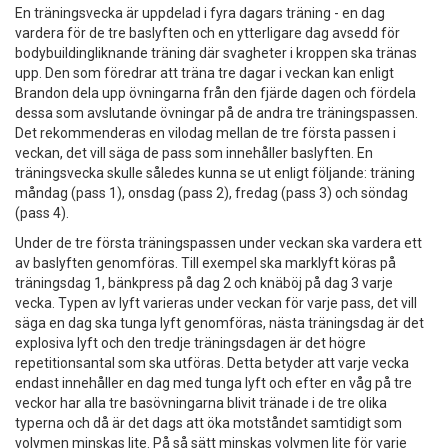
En träningsvecka är uppdelad i fyra dagars träning - en dag
vardera för de tre baslyften och en ytterligare dag avsedd för
bodybuildingliknande träning där svagheter i kroppen ska tränas
upp. Den som föredrar att träna tre dagar i veckan kan enligt
Brandon dela upp övningarna från den fjärde dagen och fördela
dessa som avslutande övningar på de andra tre träningspassen.
Det rekommenderas en vilodag mellan de tre första passen i
veckan, det vill säga de pass som innehåller baslyften. En
träningsvecka skulle således kunna se ut enligt följande: träning
måndag (pass 1), onsdag (pass 2), fredag (pass 3) och söndag
(pass 4).
Under de tre första träningspassen under veckan ska vardera ett
av baslyften genomföras. Till exempel ska marklyft köras på
träningsdag 1, bänkpress på dag 2 och knäböj på dag 3 varje
vecka. Typen av lyft varieras under veckan för varje pass, det vill
säga en dag ska tunga lyft genomföras, nästa träningsdag är det
explosiva lyft och den tredje träningsdagen är det högre
repetitionsantal som ska utföras. Detta betyder att varje vecka
endast innehåller en dag med tunga lyft och efter en våg på tre
veckor har alla tre basövningarna blivit tränade i de tre olika
typerna och då är det dags att öka motståndet samtidigt som
volymen minskas lite. På så sätt minskas volymen lite för varje