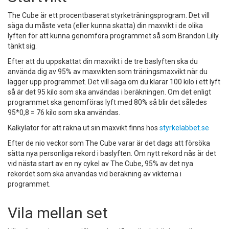
The Cube är ett procentbaserat styrketräningsprogram. Det vill
säga du måste veta (eller kunna skatta) din maxvikt i de olika
lyften för att kunna genomföra programmet så som Brandon Lilly
tänkt sig.
Efter att du uppskattat din maxvikt i de tre baslyften ska du
använda dig av 95% av maxvikten som träningsmaxvikt när du
lägger upp programmet. Det vill säga om du klarar 100 kilo i ett lyft
så är det 95 kilo som ska användas i beräkningen. Om det enligt
programmet ska genomföras lyft med 80% så blir det således
95*0,8 = 76 kilo som ska användas.
Kalkylator för att räkna ut sin maxvikt finns hos
styrkelabbet.se
Efter de nio veckor som The Cube varar är det dags att försöka
sätta nya personliga rekord i baslyften. Om nytt rekord nås är det
vid nästa start av en ny cykel av The Cube, 95% av det nya
rekordet som ska användas vid beräkning av vikterna i
programmet.
Vila mellan set