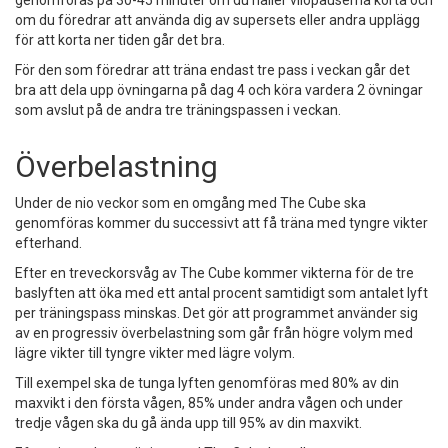
genomföras på 30-45 minuter om du håller vilopauserna korta och
om du föredrar att använda dig av supersets eller andra upplägg
för att korta ner tiden går det bra.
För den som föredrar att träna endast tre pass i veckan går det
bra att dela upp övningarna på dag 4 och köra vardera 2 övningar
som avslut på de andra tre träningspassen i veckan.
Överbelastning
Under de nio veckor som en omgång med The Cube ska
genomföras kommer du successivt att få träna med tyngre vikter
efterhand.
Efter en treveckorsvåg av The Cube kommer vikterna för de tre
baslyften att öka med ett antal procent samtidigt som antalet lyft
per träningspass minskas. Det gör att programmet använder sig
av en progressiv överbelastning som går från högre volym med
lägre vikter till tyngre vikter med lägre volym.
Till exempel ska de tunga lyften genomföras med 80% av din
maxvikt i den första vågen, 85% under andra vågen och under
tredje vågen ska du gå ända upp till 95% av din maxvikt.