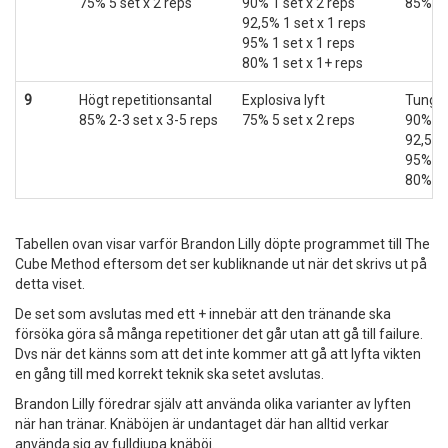
75% 5 set x 2 reps
90% 1 set x 2 reps
85% 2-
92,5% 1 set x 1 reps
95% 1 set x 1 reps
80% 1 set x 1+ reps
9
Högt repetitionsantal
Explosiva lyft
Tunga 
85% 2-3 set x 3-5 reps
75% 5 set x 2 reps
90% 1 
92,5% 
95% 1 
80% 1 
Tabellen ovan visar varför Brandon Lilly döpte programmet till The
Cube Method eftersom det ser kubliknande ut när det skrivs ut på
detta viset.
De set som avslutas med ett + innebär att den tränande ska
försöka göra så många repetitioner det går utan att gå till failure.
Dvs när det känns som att det inte kommer att gå att lyfta vikten
en gång till med korrekt teknik ska setet avslutas.
Brandon Lilly föredrar själv att använda olika varianter av lyften
när han tränar. Knäböjen är undantaget där han alltid verkar
använda sig av fulldjupa knäböj.