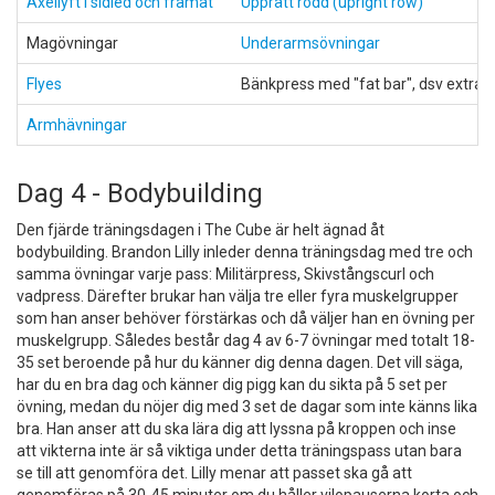
Axellyft i sidled och framåt
Upprätt rodd (upright row)
Magövningar
Underarmsövningar
Flyes
Bänkpress med "fat bar", dsv extra t
Armhävningar
Dag 4 - Bodybuilding
Den fjärde träningsdagen i The Cube är helt ägnad åt
bodybuilding. Brandon Lilly inleder denna träningsdag med tre och
samma övningar varje pass: Militärpress, Skivstångscurl och
vadpress. Därefter brukar han välja tre eller fyra muskelgrupper
som han anser behöver förstärkas och då väljer han en övning per
muskelgrupp. Således består dag 4 av 6-7 övningar med totalt 18-
35 set beroende på hur du känner dig denna dagen. Det vill säga,
har du en bra dag och känner dig pigg kan du sikta på 5 set per
övning, medan du nöjer dig med 3 set de dagar som inte känns lika
bra. Han anser att du ska lära dig att lyssna på kroppen och inse
att vikterna inte är så viktiga under detta träningspass utan bara
se till att genomföra det. Lilly menar att passet ska gå att