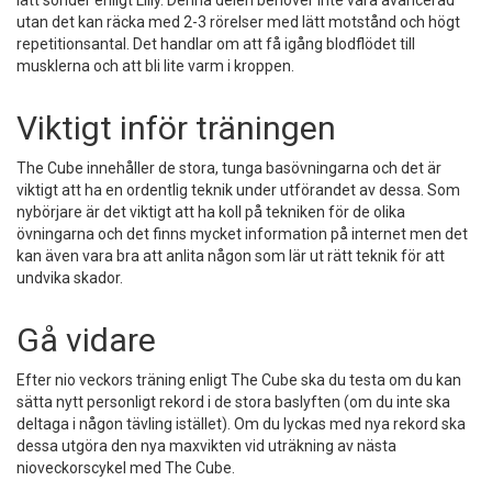
lätt sönder enligt Lilly. Denna delen behöver inte vara avancerad
utan det kan räcka med 2-3 rörelser med lätt motstånd och högt
repetitionsantal. Det handlar om att få igång blodflödet till
musklerna och att bli lite varm i kroppen.
Viktigt inför träningen
The Cube innehåller de stora, tunga basövningarna och det är
viktigt att ha en ordentlig teknik under utförandet av dessa. Som
nybörjare är det viktigt att ha koll på tekniken för de olika
övningarna och det finns mycket information på internet men det
kan även vara bra att anlita någon som lär ut rätt teknik för att
undvika skador.
Gå vidare
Efter nio veckors träning enligt The Cube ska du testa om du kan
sätta nytt personligt rekord i de stora baslyften (om du inte ska
deltaga i någon tävling istället). Om du lyckas med nya rekord ska
dessa utgöra den nya maxvikten vid uträkning av nästa
nioveckorscykel med The Cube.