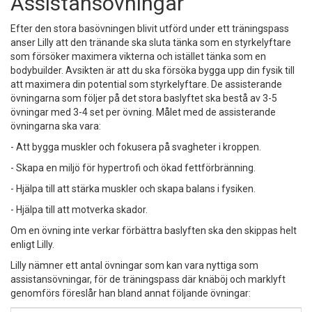
Assistansövningar
Efter den stora basövningen blivit utförd under ett träningspass
anser Lilly att den tränande ska sluta tänka som en styrkelyftare
som försöker maximera vikterna och istället tänka som en
bodybuilder. Avsikten är att du ska försöka bygga upp din fysik till
att maximera din potential som styrkelyftare. De assisterande
övningarna som följer på det stora baslyftet ska bestå av 3-5
övningar med 3-4 set per övning. Målet med de assisterande
övningarna ska vara:
- Att bygga muskler och fokusera på svagheter i kroppen.
- Skapa en miljö för hypertrofi och ökad fettförbränning.
- Hjälpa till att stärka muskler och skapa balans i fysiken.
- Hjälpa till att motverka skador.
Om en övning inte verkar förbättra baslyften ska den skippas helt
enligt Lilly.
Lilly nämner ett antal övningar som kan vara nyttiga som
assistansövningar, för de träningspass där knäböj och marklyft
genomförs föreslår han bland annat följande övningar: