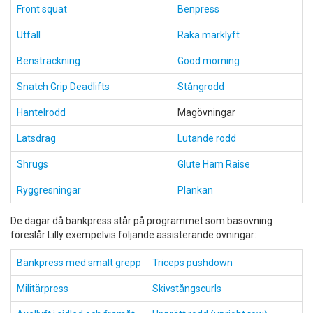
Front squat
Benpress
Utfall
Raka marklyft
Bensträckning
Good morning
Snatch Grip Deadlifts
Stångrodd
Hantelrodd
Magövningar
Latsdrag
Lutande rodd
Shrugs
Glute Ham Raise
Ryggresningar
Plankan
De dagar då bänkpress står på programmet som basövning
föreslår Lilly exempelvis följande assisterande övningar:
Bänkpress med smalt grepp
Triceps pushdown
Militärpress
Skivstångscurls