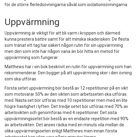
för de större flerledsövningarna såväl som isolationsövningarna.
Uppvärmning
Uppvärmning är viktigt för att bli varm i kroppen och därmed
kunna prestera bättre samt för att minska skaderisken. De flesta
som tränat ett tag har säkert någon rutin för sin uppvärmning
men den som inte har någon vana än bör hitta en metod för
uppvärmning som fungerar.
Matthews har i sin bok beskrivit en rutin för uppvärmning som han
rekommenderar. Den bygger på att uppvärmning sker i den övning
som ska utföras.
Första setet uppvärmning bör bestå av 12 repetitioner på en vikt
som motsvarar 50% av den vikten som arbetsseten ska utföras
med. Nästa set bör utföras med 10 repetitioner men med en lite
högre hastighet i lyften. Det tredje setet bör utföras med 70% av
arbetsvikten och genomföras med 4 repetitioner. Det sista
uppvärmningssetet bör bestå av en endaste repetition med 90%
av arbetsvikten. Det anses räcka med en minuts vila mellan de
olika uppvärmingsseten enligt Matthews men innan första