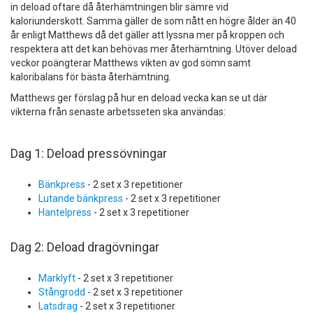
in deload oftare då återhämtningen blir sämre vid
kaloriunderskott. Samma gäller de som nått en högre ålder än 40
år enligt Matthews då det gäller att lyssna mer på kroppen och
respektera att det kan behövas mer återhämtning. Utöver deload
veckor poängterar Matthews vikten av god sömn samt
kaloribalans för bästa återhämtning.
Matthews ger förslag på hur en deload vecka kan se ut där
vikterna från senaste arbetsseten ska användas:
Dag 1: Deload pressövningar
Bänkpress
- 2 set x 3 repetitioner
Lutande bänkpress
- 2 set x 3 repetitioner
Hantelpress
- 2 set x 3 repetitioner
Dag 2: Deload dragövningar
Marklyft
- 2 set x 3 repetitioner
Stångrodd
- 2 set x 3 repetitioner
Latsdrag
- 2 set x 3 repetitioner