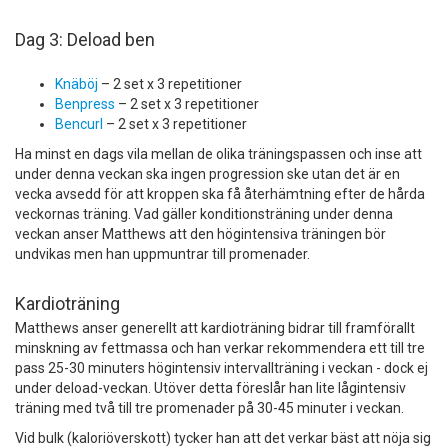
Dag 3: Deload ben
Knäböj
– 2 set x 3 repetitioner
Benpress
– 2 set x 3 repetitioner
Bencurl
– 2 set x 3 repetitioner
Ha minst en dags vila mellan de olika träningspassen och inse att
under denna veckan ska ingen progression ske utan det är en
vecka avsedd för att kroppen ska få återhämtning efter de hårda
veckornas träning. Vad gäller konditionsträning under denna
veckan anser Matthews att den högintensiva träningen bör
undvikas men han uppmuntrar till promenader.
Kardioträning
Matthews anser generellt att kardioträning bidrar till framförallt
minskning av fettmassa och han verkar rekommendera ett till tre
pass 25-30 minuters högintensiv intervallträning i veckan - dock ej
under deload-veckan. Utöver detta föreslår han lite lågintensiv
träning med två till tre promenader på 30-45 minuter i veckan.
Vid bulk (kaloriöverskott) tycker han att det verkar bäst att nöja sig