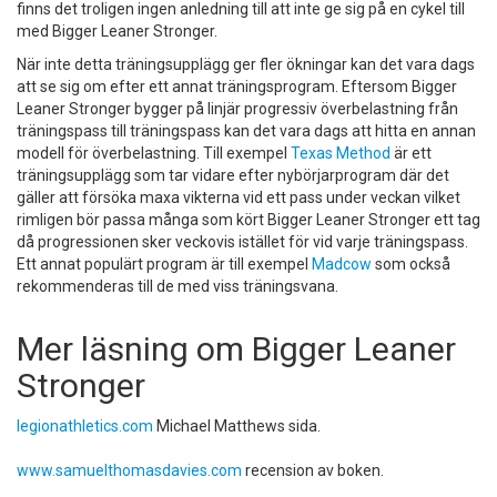
finns det troligen ingen anledning till att inte ge sig på en cykel till
med Bigger Leaner Stronger.
När inte detta träningsupplägg ger fler ökningar kan det vara dags
att se sig om efter ett annat träningsprogram. Eftersom Bigger
Leaner Stronger bygger på linjär progressiv överbelastning från
träningspass till träningspass kan det vara dags att hitta en annan
modell för överbelastning. Till exempel
Texas Method
är ett
träningsupplägg som tar vidare efter nybörjarprogram där det
gäller att försöka maxa vikterna vid ett pass under veckan vilket
rimligen bör passa många som kört Bigger Leaner Stronger ett tag
då progressionen sker veckovis istället för vid varje träningspass.
Ett annat populärt program är till exempel
Madcow
som också
rekommenderas till de med viss träningsvana.
Mer läsning om Bigger Leaner
Stronger
legionathletics.com
Michael Matthews sida.
www.samuelthomasdavies.com
recension av boken.