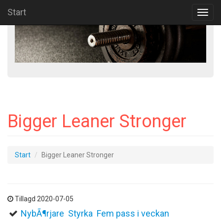
Start
Toggl
navig
Bigger Leaner Stronger
Start
Bigger Leaner Stronger
Tillagd 2020-07-05
NybÃ¶rjare
Styrka
Fem pass i veckan