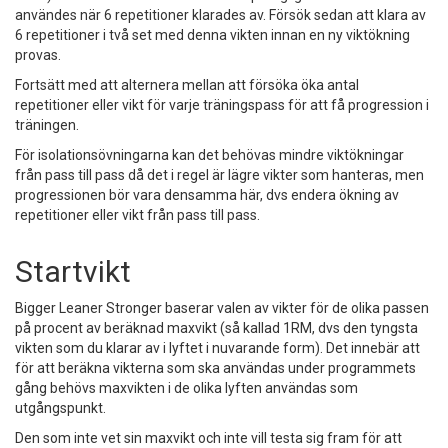
användes när 6 repetitioner klarades av. Försök sedan att klara av
6 repetitioner i två set med denna vikten innan en ny viktökning
provas.
Fortsätt med att alternera mellan att försöka öka antal
repetitioner eller vikt för varje träningspass för att få progression i
träningen.
För isolationsövningarna kan det behövas mindre viktökningar
från pass till pass då det i regel är lägre vikter som hanteras, men
progressionen bör vara densamma här, dvs endera ökning av
repetitioner eller vikt från pass till pass.
Startvikt
Bigger Leaner Stronger baserar valen av vikter för de olika passen
på procent av beräknad maxvikt (så kallad 1RM, dvs den tyngsta
vikten som du klarar av i lyftet i nuvarande form). Det innebär att
för att beräkna vikterna som ska användas under programmets
gång behövs maxvikten i de olika lyften användas som
utgångspunkt.
Den som inte vet sin maxvikt och inte vill testa sig fram för att