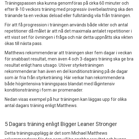
Träningspassen ska kunna genomföras på cirka 60 minuter och
efter 8-10 veckors träning med progressiv överbelastning ska den
tränande ta en veckas deload eller fullständig vila från träningen.
För att få progression i träningen används både vikter och antal
repetitioner då målet är att nå det maximala antalet repetitioner i
ett visst set för övningen i fråga och när detta uppnåtts ska vikten
ökas till nästa pass.
Matthews rekommenderar att träningen sker fem dagar i veckan
för snabbast resultat, men även 4 och 3-dagars träning ska ge bra
resultat enligt hans utsago. Utöver styrketräningen
rekommenderar han även en del konditionsträning på de dagar
som är fria från styrketräning. Här verkar han rekommendera
både högintensiva träningspass blandat med lågintensiv
konditionsträning i form av promenader.
Nedan visas exempel på hur träningen kan läggas upp för olika
antal dagars träning enligt Matthews.
5 Dagars träning enligt Bigger Leaner Stronger
Detta träningsupplägg är det som Michael Matthews