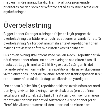
med en mindre mängd kardio, framförallt ska promenader
prioriteras för den som har svårt för att få till muskeltillväxt eller
styrkeökningar.
Överbelastning
Bigger Leaner Stronger träningen följer en linjär progressiv
överbelastning där både vikter och repetitioner används för att få
överbelastning. Så fort det maximala antalet repetitioner för en
övning i ett visst set nåtts ska vikten ökas till nästa set.
Dvs om en övning ska utföras med mellan 4 och 6 repetitioner så
när 6 repetitioner nåtts i ett set av övningen ska vikten ökas till
nästa set. Lägg till mellan 2.5 till 5 kg extra på stången till det
följande setet och om 4 eller fler repetitioner klaras av ska denna
vikten användas under de följande seten och träningspassen tills 6
repetitioner nåtts då det är dags att öka vikten ytterligare.
Om endast 3 (eller färre) repetitioner klaras av vid nästa set med
den tyngre vikten bör ökningen av vikt halveras (om det finns
viktskivor i rätt storlek att tillgå) till nästa gång och se hur många
repetitioner det blir. Blir det då fortfarande 3 repetitioner (eller
färre) bör vikten reduceras till den ursprungliga vikten som