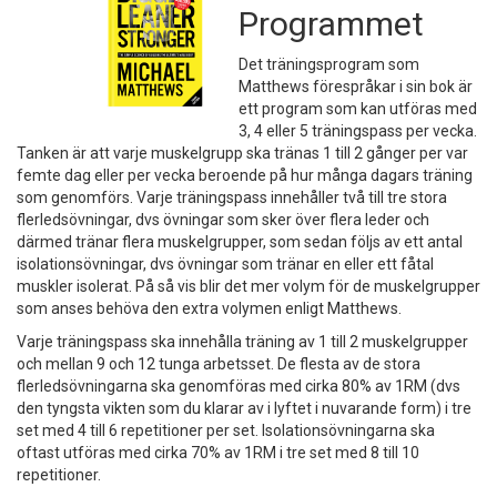
Programmet
Det träningsprogram som
Matthews förespråkar i sin bok är
ett program som kan utföras med
3, 4 eller 5 träningspass per vecka.
Tanken är att varje muskelgrupp ska tränas 1 till 2 gånger per var
femte dag eller per vecka beroende på hur många dagars träning
som genomförs. Varje träningspass innehåller två till tre stora
flerledsövningar, dvs övningar som sker över flera leder och
därmed tränar flera muskelgrupper, som sedan följs av ett antal
isolationsövningar, dvs övningar som tränar en eller ett fåtal
muskler isolerat. På så vis blir det mer volym för de muskelgrupper
som anses behöva den extra volymen enligt Matthews.
Varje träningspass ska innehålla träning av 1 till 2 muskelgrupper
och mellan 9 och 12 tunga arbetsset. De flesta av de stora
flerledsövningarna ska genomföras med cirka 80% av 1RM (dvs
den tyngsta vikten som du klarar av i lyftet i nuvarande form) i tre
set med 4 till 6 repetitioner per set. Isolationsövningarna ska
oftast utföras med cirka 70% av 1RM i tre set med 8 till 10
repetitioner.