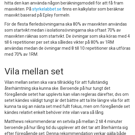
hitta den kan använda någon beräkningsmodell för att få fram
maxvikten. På
styrkelabbet.se
finns en kalkylator som beräknar
maxvikt baserad på Epley formeln.
För de flesta flerledsövningarna ska 80% av maxvikten användas
som startvikt medan i isolationsövningarna ska oftast 70% av
maxvikten räknas som startvikt. De övningar som ska köras med 4
till 6 repetitioner per set ska således vikter på 80% av 1RM
användas medan de övningar med 8 till 10 repetitioner ska utföras
med 70% av 1RM.
Vila mellan set
Vilan mellan seten ska vara tillräcklig för att fullständig
återhämtning ska kunna ske. Beroende på hur tungt det
föregående setet har upplevts kan vilan regleras därefter, dvs om
setet kändes väldigt tungt är det bättre att ta lite längre vila för att
kunna ta sig an nästa set med fullt fokus, men om föregående set
kändes relativt enkelt behöver inte vilan vara så lång.
Matthews rekommenderar en setvila på mellan 2 till 4 minuter
beroende på hur lång tid du upplever att det tar att återhämta sig
efter föregående set. Denna rekommendation verkar gälla både