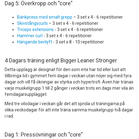
Dag 5: Överkropp och "core"
Bänkpress med smalt grepp
– 3 set x 4 - 6 repetitioner
Skivstångscurls
– 3 set x 4 - 6 repetitioner
Triceps extensions
- 3 set x 4 - 6 repetitioner
Hammer curl
- 3 set x 4 - 6 repetitioner
Hängande benlyft
- 3 set x 8 - 10 repetitioner
4 Dagars träning enligt Bigger Leaner Stronger
Detta upplägg är designat för den som inte har tid eller lust att
tillbringa tid i gymmet fem dagar i veckan utan nöjer sig med fyra
dagar och vill få ökningar av styrka och hypertrofi. Även här tränas
varje muskelgrupp 1 till 2 gånger i veckan trots en dags mer vila än
femdagarsupplägget.
Med tre vilodagar i veckan går det att sprida ut träningarna på
olika veckodagar för att inte träna samma muskelgrupp två dagar
i rad.
Dag 1: Pressövningar och "core"