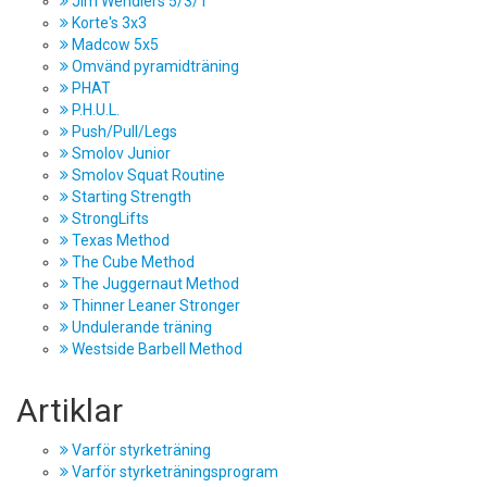
Jim Wendlers 5/3/1
Korte's 3x3
Madcow 5x5
Omvänd pyramidträning
PHAT
P.H.U.L.
Push/Pull/Legs
Smolov Junior
Smolov Squat Routine
Starting Strength
StrongLifts
Texas Method
The Cube Method
The Juggernaut Method
Thinner Leaner Stronger
Undulerande träning
Westside Barbell Method
Artiklar
Varför styrketräning
Varför styrketräningsprogram