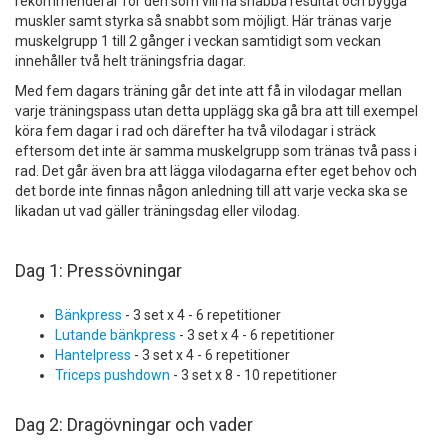
rekommenderar för den som vill ha snabba resultat och bygga
muskler samt styrka så snabbt som möjligt. Här tränas varje
muskelgrupp 1 till 2 gånger i veckan samtidigt som veckan
innehåller två helt träningsfria dagar.
Med fem dagars träning går det inte att få in vilodagar mellan
varje träningspass utan detta upplägg ska gå bra att till exempel
köra fem dagar i rad och därefter ha två vilodagar i sträck
eftersom det inte är samma muskelgrupp som tränas två pass i
rad. Det går även bra att lägga vilodagarna efter eget behov och
det borde inte finnas någon anledning till att varje vecka ska se
likadan ut vad gäller träningsdag eller vilodag.
Dag 1: Pressövningar
Bänkpress
- 3 set x 4 - 6 repetitioner
Lutande bänkpress
- 3 set x 4 - 6 repetitioner
Hantelpress
- 3 set x 4 - 6 repetitioner
Triceps pushdown
- 3 set x 8 - 10 repetitioner
Dag 2: Dragövningar och vader