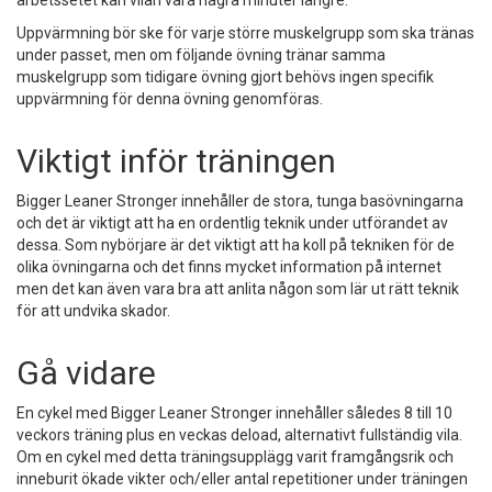
arbetssetet kan vilan vara några minuter längre.
Uppvärmning bör ske för varje större muskelgrupp som ska tränas
under passet, men om följande övning tränar samma
muskelgrupp som tidigare övning gjort behövs ingen specifik
uppvärmning för denna övning genomföras.
Viktigt inför träningen
Bigger Leaner Stronger innehåller de stora, tunga basövningarna
och det är viktigt att ha en ordentlig teknik under utförandet av
dessa. Som nybörjare är det viktigt att ha koll på tekniken för de
olika övningarna och det finns mycket information på internet
men det kan även vara bra att anlita någon som lär ut rätt teknik
för att undvika skador.
Gå vidare
En cykel med Bigger Leaner Stronger innehåller således 8 till 10
veckors träning plus en veckas deload, alternativt fullständig vila.
Om en cykel med detta träningsupplägg varit framgångsrik och
inneburit ökade vikter och/eller antal repetitioner under träningen