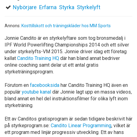
Nybörjare
Erfarna
Styrka
Styrkelyft
Annons:
Kosttillskott och träningskläder hos MM Sports
Jonnie Candito är en styrkelyftare som tog bronsmedalj i
IPF World Powerlifting Championships 2014 och ett silver
under styrkelyfts-VM 2015. Jonnie driver idag ett företag
kallat
Candito Training HQ
där han bland annat bedriver
online coaching samt delar ut ett antal gratis
styrketräningsprogram.
Förutom en
facebooksida
har Candito Training HQ även en
populär
youtube kanal
där Jonnie lagt upp en massa videos,
bland annat en hel del instruktionsfilmer för olika lyft inom
styrketräning.
Ett av Canditos gratisprogram är sedan tidigare beskrivit här
på styrkeprogram.se:
Candito Linear Programming
, vilket är
ett program med linjär progressiv utveckling. Ett av hans