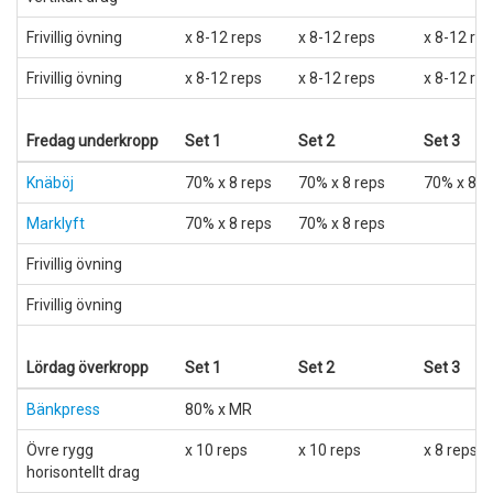
Frivillig övning
x 8-12 reps
x 8-12 reps
x 8-12 re
Frivillig övning
x 8-12 reps
x 8-12 reps
x 8-12 re
Fredag underkropp
Set 1
Set 2
Set 3
Knäböj
70% x 8 reps
70% x 8 reps
70% x 8 r
Marklyft
70% x 8 reps
70% x 8 reps
Frivillig övning
Frivillig övning
Lördag överkropp
Set 1
Set 2
Set 3
Bänkpress
80% x MR
Övre rygg
x 10 reps
x 10 reps
x 8 reps
horisontellt drag