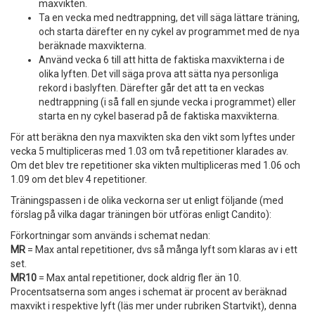
maxvikten.
Ta en vecka med nedtrappning, det vill säga lättare träning,
och starta därefter en ny cykel av programmet med de nya
beräknade maxvikterna.
Använd vecka 6 till att hitta de faktiska maxvikterna i de
olika lyften. Det vill säga prova att sätta nya personliga
rekord i baslyften. Därefter går det att ta en veckas
nedtrappning (i så fall en sjunde vecka i programmet) eller
starta en ny cykel baserad på de faktiska maxvikterna.
För att beräkna den nya maxvikten ska den vikt som lyftes under
vecka 5 multipliceras med 1.03 om två repetitioner klarades av.
Om det blev tre repetitioner ska vikten multipliceras med 1.06 och
1.09 om det blev 4 repetitioner.
Träningspassen i de olika veckorna ser ut enligt följande (med
förslag på vilka dagar träningen bör utföras enligt Candito):
Förkortningar som används i schemat nedan:
MR
= Max antal repetitioner, dvs så många lyft som klaras av i ett
set.
MR10
= Max antal repetitioner, dock aldrig fler än 10.
Procentsatserna som anges i schemat är procent av beräknad
maxvikt i respektive lyft (läs mer under rubriken Startvikt), denna