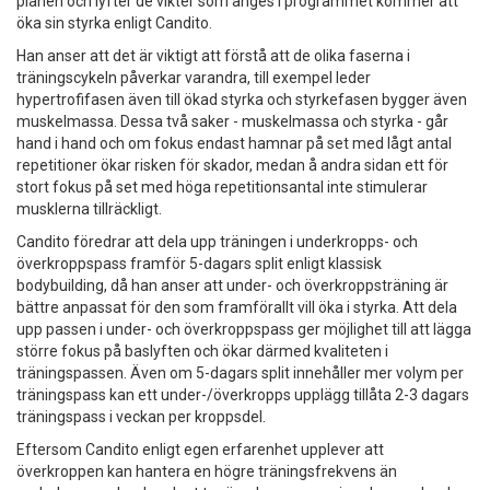
planen och lyfter de vikter som anges i programmet kommer att
öka sin styrka enligt Candito.
Han anser att det är viktigt att förstå att de olika faserna i
träningscykeln påverkar varandra, till exempel leder
hypertrofifasen även till ökad styrka och styrkefasen bygger även
muskelmassa. Dessa två saker - muskelmassa och styrka - går
hand i hand och om fokus endast hamnar på set med lågt antal
repetitioner ökar risken för skador, medan å andra sidan ett för
stort fokus på set med höga repetitionsantal inte stimulerar
musklerna tillräckligt.
Candito föredrar att dela upp träningen i underkropps- och
överkroppspass framför 5-dagars split enligt klassisk
bodybuilding, då han anser att under- och överkroppsträning är
bättre anpassat för den som framförallt vill öka i styrka. Att dela
upp passen i under- och överkroppspass ger möjlighet till att lägga
större fokus på baslyften och ökar därmed kvaliteten i
träningspassen. Även om 5-dagars split innehåller mer volym per
träningspass kan ett under-/överkropps upplägg tillåta 2-3 dagars
träningspass i veckan per kroppsdel.
Eftersom Candito enligt egen erfarenhet upplever att
överkroppen kan hantera en högre träningsfrekvens än