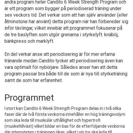
andra program heter Candito 6 Week Strength Program och
är ett program som bygger på periodiserad träning under
sex veckors tid. Det verkar som att han själv använder (eller
åtminstone har använt) detta program när han förbereder sig
inför tävlingar, vilket innebär att programmet fokuserar på
de tre baslyften som utgör grenarna i styrkelyft: knäböj,
bänkpress och marklyft.
En del verkar anse att periodisering är för mer erfarna
tränande medan Candito tycker att periodisering även kan
vara optimalt för nybörjare. Således anser han att detta
program passar bra både till de som är nya till styrketräning
samt de som har erfarenhet.
Programmet
I stort kan Candito 6 Week Strength Program delas in i två olika
faser där de två första veckorna innehåller en hög träningsvolym
som ska leda till muskulär uthållighet och hypertrofi
(muskeltillväxt) vilket bildar en bas för de efterföljande veckorna
där intensiteten i träningen ökas, vilket i sin tur ska leda till