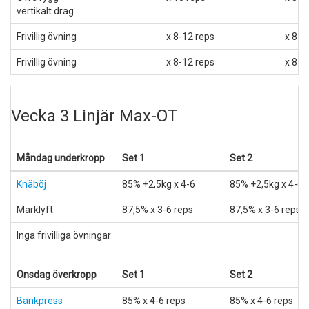
vertikalt drag
Frivillig övning
x 8-12 reps
x 8-1
Frivillig övning
x 8-12 reps
x 8-1
Vecka 3 Linjär Max-OT
Måndag underkropp
Set 1
Set 2
Knäböj
85% +2,5kg x 4-6
85% +2,5kg x 4-6
Marklyft
87,5% x 3-6 reps
87,5% x 3-6 reps
Inga frivilliga övningar
Onsdag överkropp
Set 1
Set 2
Bänkpress
85% x 4-6 reps
85% x 4-6 reps