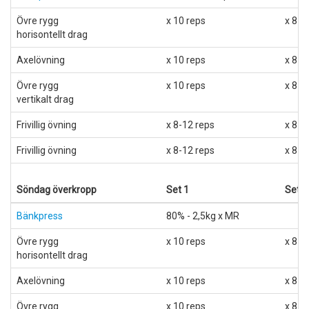
Övre rygg
x 10 reps
x 8 r
horisontellt drag
Axelövning
x 10 reps
x 8 r
Övre rygg
x 10 reps
x 8 r
vertikalt drag
Frivillig övning
x 8-12 reps
x 8-1
Frivillig övning
x 8-12 reps
x 8-1
Söndag överkropp
Set 1
Set 2
Bänkpress
80% - 2,5kg x MR
Övre rygg
x 10 reps
x 8 r
horisontellt drag
Axelövning
x 10 reps
x 8 r
Övre rygg
x 10 reps
x 8 r