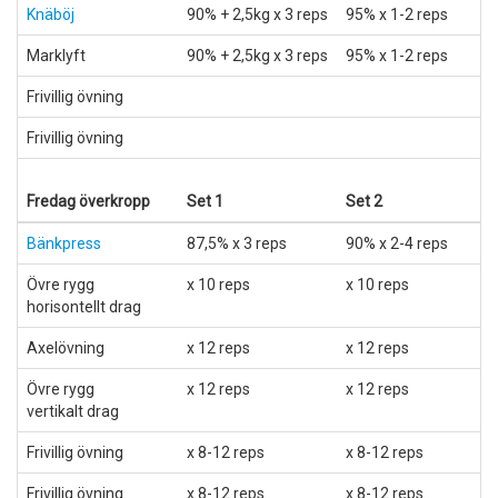
Knäböj
90% + 2,5kg x 3 reps
95% x 1-2 reps
Marklyft
90% + 2,5kg x 3 reps
95% x 1-2 reps
Frivillig övning
Frivillig övning
Fredag överkropp
Set 1
Set 2
S
Bänkpress
87,5% x 3 reps
90% x 2-4 reps
9
Övre rygg
x 10 reps
x 10 reps
x
horisontellt drag
Axelövning
x 12 reps
x 12 reps
x
Övre rygg
x 12 reps
x 12 reps
x
vertikalt drag
Frivillig övning
x 8-12 reps
x 8-12 reps
x
Frivillig övning
x 8-12 reps
x 8-12 reps
x