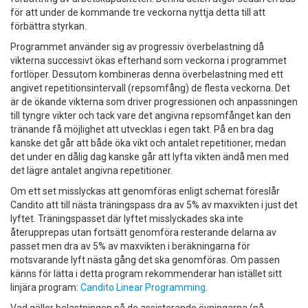
för att under de kommande tre veckorna nyttja detta till att
förbättra styrkan.
Programmet använder sig av progressiv överbelastning då
vikterna successivt ökas efterhand som veckorna i programmet
fortlöper. Dessutom kombineras denna överbelastning med ett
angivet repetitionsintervall (repsomfång) de flesta veckorna. Det
är de ökande vikterna som driver progressionen och anpassningen
till tyngre vikter och tack vare det angivna repsomfånget kan den
tränande få möjlighet att utvecklas i egen takt. På en bra dag
kanske det går att både öka vikt och antalet repetitioner, medan
det under en dålig dag kanske går att lyfta vikten ändå men med
det lägre antalet angivna repetitioner.
Om ett set misslyckas att genomföras enligt schemat föreslår
Candito att till nästa träningspass dra av 5% av maxvikten i just det
lyftet. Träningspasset där lyftet misslyckades ska inte
återupprepas utan fortsätt genomföra resterande delarna av
passet men dra av 5% av maxvikten i beräkningarna för
motsvarande lyft nästa gång det ska genomföras. Om passen
känns för lätta i detta program rekommenderar han istället sitt
linjära program:
Candito Linear Programming
.