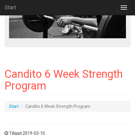
Start
Toggl
navig
Candito 6 Week Strength
Program
Start
Candito 6 Week Strength Program
Tillagd 2019-03-10