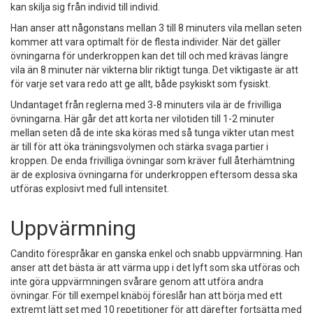
kan skilja sig från individ till individ.
Han anser att någonstans mellan 3 till 8 minuters vila mellan seten
kommer att vara optimalt för de flesta individer. När det gäller
övningarna för underkroppen kan det till och med krävas längre
vila än 8 minuter när vikterna blir riktigt tunga. Det viktigaste är att
för varje set vara redo att ge allt, både psykiskt som fysiskt.
Undantaget från reglerna med 3-8 minuters vila är de frivilliga
övningarna. Här går det att korta ner vilotiden till 1-2 minuter
mellan seten då de inte ska köras med så tunga vikter utan mest
är till för att öka träningsvolymen och stärka svaga partier i
kroppen. De enda frivilliga övningar som kräver full återhämtning
är de explosiva övningarna för underkroppen eftersom dessa ska
utföras explosivt med full intensitet.
Uppvärmning
Candito förespråkar en ganska enkel och snabb uppvärmning. Han
anser att det bästa är att värma upp i det lyft som ska utföras och
inte göra uppvärmningen svårare genom att utföra andra
övningar. För till exempel knäböj föreslår han att börja med ett
extremt lätt set med 10 repetitioner för att därefter fortsätta med