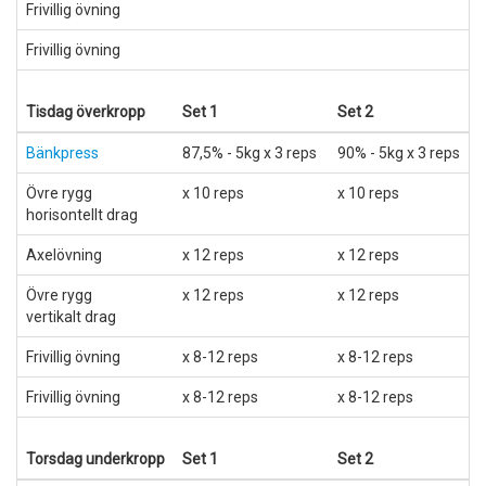
Frivillig övning
Frivillig övning
Tisdag överkropp
Set 1
Set 2
S
Bänkpress
87,5% - 5kg x 3 reps
90% - 5kg x 3 reps
9
Övre rygg
x 10 reps
x 10 reps
x
horisontellt drag
Axelövning
x 12 reps
x 12 reps
x
Övre rygg
x 12 reps
x 12 reps
x
vertikalt drag
Frivillig övning
x 8-12 reps
x 8-12 reps
x
Frivillig övning
x 8-12 reps
x 8-12 reps
x
Torsdag underkropp
Set 1
Set 2
S