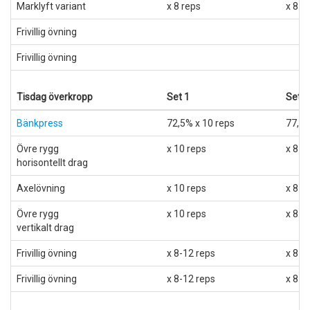
Marklyft variant
x 8 reps
x 8 r
Frivillig övning
Frivillig övning
Tisdag överkropp
Set 1
Set 2
Bänkpress
72,5% x 10 reps
77,5%
Övre rygg
x 10 reps
x 8 r
horisontellt drag
Axelövning
x 10 reps
x 8 r
Övre rygg
x 10 reps
x 8 r
vertikalt drag
Frivillig övning
x 8-12 reps
x 8-1
Frivillig övning
x 8-12 reps
x 8-1