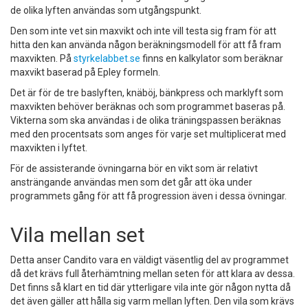
de olika lyften användas som utgångspunkt.
Den som inte vet sin maxvikt och inte vill testa sig fram för att
hitta den kan använda någon beräkningsmodell för att få fram
maxvikten. På
styrkelabbet.se
finns en kalkylator som beräknar
maxvikt baserad på Epley formeln.
Det är för de tre baslyften, knäböj, bänkpress och marklyft som
maxvikten behöver beräknas och som programmet baseras på.
Vikterna som ska användas i de olika träningspassen beräknas
med den procentsats som anges för varje set multiplicerat med
maxvikten i lyftet.
För de assisterande övningarna bör en vikt som är relativt
ansträngande användas men som det går att öka under
programmets gång för att få progression även i dessa övningar.
Vila mellan set
Detta anser Candito vara en väldigt väsentlig del av programmet
då det krävs full återhämtning mellan seten för att klara av dessa.
Det finns så klart en tid där ytterligare vila inte gör någon nytta då
det även gäller att hålla sig varm mellan lyften. Den vila som krävs