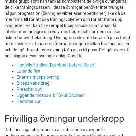
muskelgrupp som kan tänkas komplettera de övriga övningarna i
de olika träningspassen. I dessa övningar behöver inte tvunget
någon progression (ökning av vikter eller repetitioner) ske då de
mer finns till för att öka träningsvolymen och för att träna upp
svagheter. Här kan till exempel tricepsmusklerna tränas då
intensiteten är lägre och volymen högre och därmed minskar
risken för överbelastning. Övningarna ska inte köras så pass tungt
att de riskerar att hämma återhämtningen mellan träningspassen
och det går bra att byta övning från pass till pass. Det går även att
helt skippa dessa övningar enligt Candito.
Hantellyft sidled (Dumbbell Lateral Raise)
Lutande flys
Enarms triceps övning
Biceps kabeldrag
Preacher curl
Liggande triceps s. k. "Skull Crusher"
Hammer curl
Frivilliga övningar underkropp
Det finns inga obligatoriska assisterande övningar för
underkroppen i detta programmet eftersom Candito anser att