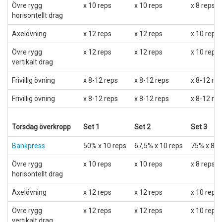
Övre rygg
x 10 reps
x 10 reps
x 8 reps
horisontellt drag
Axelövning
x 12 reps
x 12 reps
x 10 reps
Övre rygg
x 12 reps
x 12 reps
x 10 reps
vertikalt drag
Frivillig övning
x 8-12 reps
x 8-12 reps
x 8-12 re
Frivillig övning
x 8-12 reps
x 8-12 reps
x 8-12 re
Torsdag överkropp
Set 1
Set 2
Set 3
Bänkpress
50% x 10 reps
67,5% x 10 reps
75% x 8 r
Övre rygg
x 10 reps
x 10 reps
x 8 reps
horisontellt drag
Axelövning
x 12 reps
x 12 reps
x 10 reps
Övre rygg
x 12 reps
x 12 reps
x 10 reps
vertikalt drag