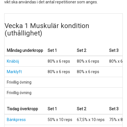
vikt ska användas i det antal repetitioner som anges.
Vecka 1 Muskulär kondition
(uthållighet)
Måndag underkropp
Set 1
Set 2
Set 3
Knäböj
80% x 6 reps
80% x 6 reps
80% x 6 r
Marklyft
80% x 6 reps
80% x 6 reps
Frivillig övning
Frivillig övning
Tisdag överkropp
Set 1
Set 2
Set 3
Bänkpress
50% x 10 reps
67,5% x 10 reps
75% x 8 r