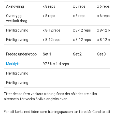
Axelövning
x 8 reps
x 6 reps
x 6 reps
Övre rygg
x 8 reps
x 6 reps
x 6 reps
vertikalt drag
Frivillig övning
x 8-12 reps
x 8-12 reps
x 8-12 rep
Frivillig övning
x 8-12 reps
x 8-12 reps
x 8-12 rep
Fredag underkropp
Set 1
Set 2
Set 3
Marklyft
97,5% x 1-4 reps
Frivillig övning
Frivillig övning
Efter dessa fem veckors träning finns det således tre olika
alternativ för vecka 6 vilka angivits ovan.
För att korta ned tiden som träningspassen tar föreslår Candito att