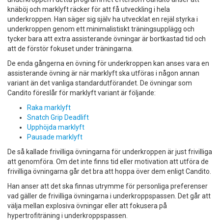
knäböj och marklyft räcker för att få utveckling i hela
underkroppen. Han säger sig själv ha utvecklat en rejäl styrka i
underkroppen genom ett minimalistiskt träningsupplägg och
tycker bara att extra assisterande övningar är bortkastad tid och
att de förstör fokuset under träningarna.
De enda gångerna en övning för underkroppen kan anses vara en
assisterande övning är när marklyft ska utföras i någon annan
variant än det vanliga standardutförandet. De övningar som
Candito föreslår för marklyft variant är följande:
Raka marklyft
Snatch Grip Deadlift
Upphöjda marklyft
Pausade marklyft
De så kallade frivilliga övningarna för underkroppen är just frivilliga
att genomföra. Om det inte finns tid eller motivation att utföra de
frivilliga övningarna går det bra att hoppa över dem enligt Candito.
Han anser att det ska finnas utrymme för personliga preferenser
vad gäller de frivilliga övningarna i underkroppspassen. Det går att
välja mellan explosiva övningar eller att fokusera på
hypertrofiträning i underkroppspassen.