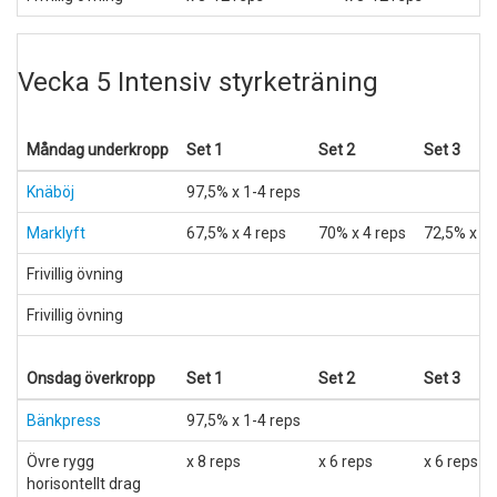
Vecka 5 Intensiv styrketräning
Måndag underkropp
Set 1
Set 2
Set 3
Knäböj
97,5% x 1-4 reps
Marklyft
67,5% x 4 reps
70% x 4 reps
72,5% x 2 
Frivillig övning
Frivillig övning
Onsdag överkropp
Set 1
Set 2
Set 3
Bänkpress
97,5% x 1-4 reps
Övre rygg
x 8 reps
x 6 reps
x 6 reps
horisontellt drag