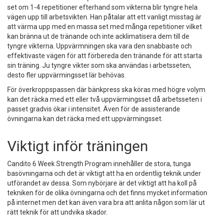
set om 1-4 repetitioner efterhand som vikterna blir tyngre hela
vägen upp till arbetsvikten. Han påtalar att ett vanligt misstag är
att värma upp med en massa set med många repetitioner vilket
kan bränna ut de tränande och inte acklimatisera dem till de
tyngre vikterna. Uppvärmningen ska vara den snabbaste och
effektivaste vägen för att förbereda den tränande för att starta
sin träning. Ju tyngre vikter som ska användas i arbetsseten,
desto fler uppvärmingsset lär behövas.
För överkroppspassen där bänkpress ska köras med högre volym
kan det räcka med ett eller två uppvärmingsset då arbetsseten i
passet gradvis ökar i intensitet. Även för de assisterande
övningarna kan det räcka med ett uppvärmingsset.
Viktigt inför träningen
Candito 6 Week Strength Program innehåller de stora, tunga
basövningarna och det är viktigt att ha en ordentlig teknik under
utförandet av dessa. Som nybörjare är det viktigt att ha koll på
tekniken för de olika övningarna och det finns mycket information
på internet men det kan även vara bra att anlita någon som lär ut
rätt teknik för att undvika skador.