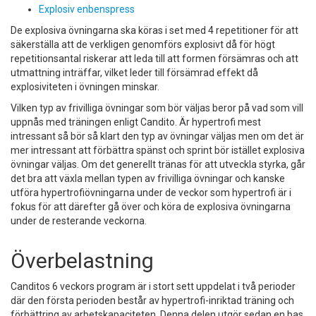
Explosiv enbenspress
De explosiva övningarna ska köras i set med 4 repetitioner för att
säkerställa att de verkligen genomförs explosivt då för högt
repetitionsantal riskerar att leda till att formen försämras och att
utmattning inträffar, vilket leder till försämrad effekt då
explosiviteten i övningen minskar.
Vilken typ av frivilliga övningar som bör väljas beror på vad som vill
uppnås med träningen enligt Candito. Är hypertrofi mest
intressant så bör så klart den typ av övningar väljas men om det är
mer intressant att förbättra spänst och sprint bör istället explosiva
övningar väljas. Om det generellt tränas för att utveckla styrka, går
det bra att växla mellan typen av frivilliga övningar och kanske
utföra hypertrofiövningarna under de veckor som hypertrofi är i
fokus för att därefter gå över och köra de explosiva övningarna
under de resterande veckorna.
Överbelastning
Canditos 6 veckors program är i stort sett uppdelat i två perioder
där den första perioden består av hypertrofi-inriktad träning och
förbättring av arbetskapaciteten. Denna delen utgör sedan en bas