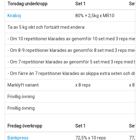
Torsdag underkropp
Set 1
Set 2
Knäböj
80% + 2,5kg x MR10
Ta av 5 kg vikt och fortsätt med endera:
- Om 10 repetitioner klarades av genomför 10 set med 3 reps med 6
- Om 8-9 repetitioner klarades av genomför 8 set med 3 reps med 60
- Om 7 repetitioner klarades av genomför 5 set med 3 reps med 60 s
- Om färre än 7 repetitioner klarades av skippa extra seten och d
Marklyft variant
x 8 reps
x 8 r
Frivillig övning
Frivillig övning
Fredag överkropp
Set 1
Set 2
Bänkpress
72,5% x 10 reps
77,5%