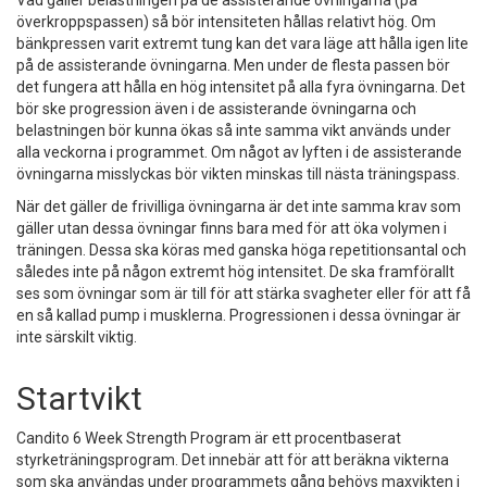
Vad gäller belastningen på de assisterande övningarna (på
överkroppspassen) så bör intensiteten hållas relativt hög. Om
bänkpressen varit extremt tung kan det vara läge att hålla igen lite
på de assisterande övningarna. Men under de flesta passen bör
det fungera att hålla en hög intensitet på alla fyra övningarna. Det
bör ske progression även i de assisterande övningarna och
belastningen bör kunna ökas så inte samma vikt används under
alla veckorna i programmet. Om något av lyften i de assisterande
övningarna misslyckas bör vikten minskas till nästa träningspass.
När det gäller de frivilliga övningarna är det inte samma krav som
gäller utan dessa övningar finns bara med för att öka volymen i
träningen. Dessa ska köras med ganska höga repetitionsantal och
således inte på någon extremt hög intensitet. De ska framförallt
ses som övningar som är till för att stärka svagheter eller för att få
en så kallad pump i musklerna. Progressionen i dessa övningar är
inte särskilt viktig.
Startvikt
Candito 6 Week Strength Program är ett procentbaserat
styrketräningsprogram. Det innebär att för att beräkna vikterna
som ska användas under programmets gång behövs maxvikten i