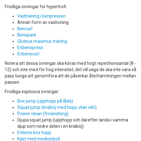
Frivilliga övningar för hypertrofi:
Vadträning i benpressen
Annan form av vadövning
Bencurl
Benspark
Gluteus maximus träning
Enbenspress
Enbenscurl
Notera att dessa övningar ska köras med högt repetitionsantal (8 -
12) och inte med för hög intensitet, det vill säga de ska inte vara så
pass tunga att genomföra att de påverkar återhämtningen mellan
passen.
Frivilliga explosiva övningar:
Box jump (upphopp på låda)
Squat jump (knäböj med hopp utan vikt)
Power clean (frivändning)
Djupa squat jump (upphopp och därefter landa i samma
djup som nedre delen i en knäböj)
Enbens box hopp
Kast med medicinboll