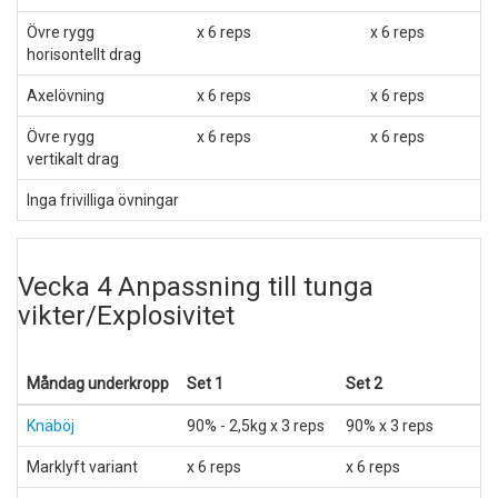
Övre rygg
x 6 reps
x 6 reps
horisontellt drag
Axelövning
x 6 reps
x 6 reps
Övre rygg
x 6 reps
x 6 reps
vertikalt drag
Inga frivilliga övningar
Vecka 4 Anpassning till tunga
vikter/Explosivitet
Måndag underkropp
Set 1
Set 2
S
Knäböj
90% - 2,5kg x 3 reps
90% x 3 reps
9
Marklyft variant
x 6 reps
x 6 reps