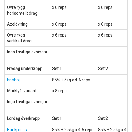
Övre rygg
x 6 reps
x 6 reps
horisontellt drag
Axelövning
x 6 reps
x 6 reps
Övre rygg
x 6 reps
x 6 reps
vertikalt drag
Inga frivilliga övningar
Fredag underkropp
Set 1
Set 2
Knäböj
85% + 5kg x 4-6 reps
Marklyft variant
x 8 reps
Inga frivilliga övningar
Lördag överkropp
Set 1
Set 2
Bänkpress
85% + 2,5kg x 4-6 reps
85% + 2,5kg x 4-6 