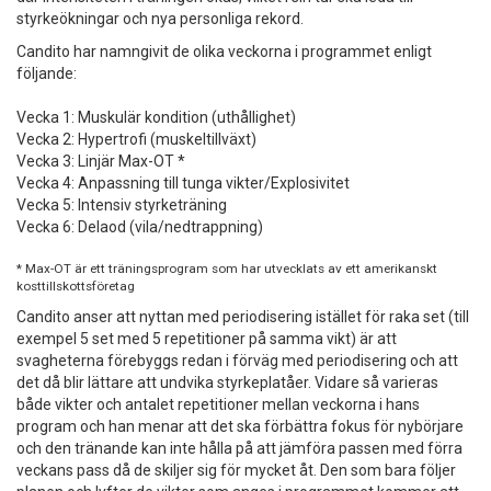
styrkeökningar och nya personliga rekord.
Candito har namngivit de olika veckorna i programmet enligt
följande:
Vecka 1: Muskulär kondition (uthållighet)
Vecka 2: Hypertrofi (muskeltillväxt)
Vecka 3: Linjär Max-OT *
Vecka 4: Anpassning till tunga vikter/Explosivitet
Vecka 5: Intensiv styrketräning
Vecka 6: Delaod (vila/nedtrappning)
* Max-OT är ett träningsprogram som har utvecklats av ett amerikanskt
kosttillskottsföretag
Candito anser att nyttan med periodisering istället för raka set (till
exempel 5 set med 5 repetitioner på samma vikt) är att
svagheterna förebyggs redan i förväg med periodisering och att
det då blir lättare att undvika styrkeplatåer. Vidare så varieras
både vikter och antalet repetitioner mellan veckorna i hans
program och han menar att det ska förbättra fokus för nybörjare
och den tränande kan inte hålla på att jämföra passen med förra
veckans pass då de skiljer sig för mycket åt. Den som bara följer