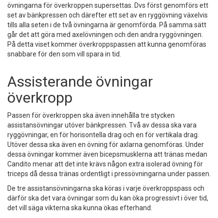
övningarna för överkroppen supersettas. Dvs först genomförs ett
set av bänkpressen och därefter ett set av en ryggövning växelvis
tills alla seten i de två övningarna är genomförda. På samma sätt
går det att göra med axelövningen och den andra ryggövningen.
På detta viset kommer överkroppspassen att kunna genomföras
snabbare för den som vill spara in tid.
Assisterande övningar
överkropp
Passen för överkroppen ska även innehålla tre stycken
assistansövningar utöver bänkpressen. Två av dessa ska vara
ryggövningar, en för horisontella drag och en för vertikala drag.
Utöver dessa ska även en övning för axlarna genomföras. Under
dessa övningar kommer även bicepsmusklerna att tränas medan
Candito menar att det inte krävs någon extra isolerad övning för
triceps då dessa tränas ordentligt i pressövningarna under passen.
De tre assistansövningarna ska köras i varje överkroppspass och
därför ska det vara övningar som du kan öka progressivt i över tid,
det vill säga vikterna ska kunna ökas efterhand.