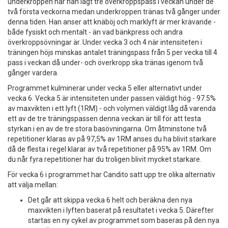
underkroppen har han lagt tre överkroppspass i veckan under de
två första veckorna medan underkroppen tränas två gånger under
denna tiden. Han anser att knäböj och marklyft är mer krävande -
både fysiskt och mentalt - än vad bänkpress och andra
överkroppsövningar är. Under vecka 3 och 4 när intensiteten i
träningen höjs minskas antalet träningspass från 5 per vecka till 4
pass i veckan då under- och överkropp ska tränas igenom två
gånger vardera.
Programmet kulminerar under vecka 5 eller alternativt under
vecka 6. Vecka 5 är intensiteten under passen väldigt hög - 97.5%
av maxvikten i ett lyft (1RM) - och volymen väldigt låg då varenda
ett av de tre träningspassen denna veckan är till för att testa
styrkan i en av de tre stora basövningarna. Om åtminstone två
repetitioner klaras av på 97,5% av 1RM anses du ha blivit starkare
då de flesta i regel klarar av två repetitioner på 95% av 1RM. Om
du når fyra repetitioner har du troligen blivit mycket starkare.
För vecka 6 i programmet har Candito satt upp tre olika alternativ
att välja mellan:
Det går att skippa vecka 6 helt och beräkna den nya
maxvikten i lyften baserat på resultatet i vecka 5. Därefter
startas en ny cykel av programmet som baseras på den nya