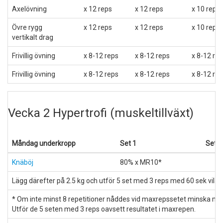
Axelövning
x 12 reps
x 12 reps
x 10 reps
Övre rygg
x 12 reps
x 12 reps
x 10 reps
vertikalt drag
Frivillig övning
x 8-12 reps
x 8-12 reps
x 8-12 re
Frivillig övning
x 8-12 reps
x 8-12 reps
x 8-12 re
Vecka 2 Hypertrofi (muskeltillväxt)
Måndag underkropp
Set 1
Set 2
Knäböj
80% x MR10*
Lägg därefter på 2.5 kg och utför 5 set med 3 reps med 60 sek vila
* Om inte minst 8 repetitioner nåddes vid maxrepssetet minska max
Utför de 5 seten med 3 reps oavsett resultatet i maxrepen.